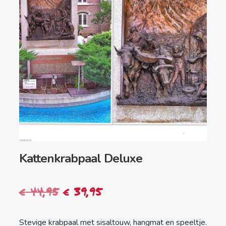
Kattenkrabpaal Deluxe
Oorspronkelijke
Huidige
€
44,95
€
39,95
prijs
prijs
Stevige krabpaal met sisaltouw, hangmat en speeltje.