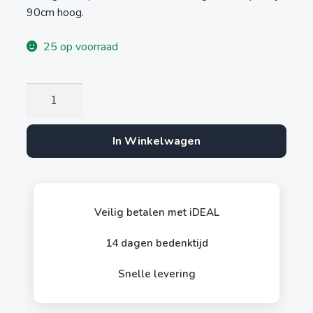
was:
is:
90cm hoog.
€ 44,95.
€ 39,95.
25 op voorraad
Kattenkrabpaal
Deluxe
aantal
In Winkelwagen
Veilig betalen met iDEAL
14 dagen bedenktijd
Snelle levering