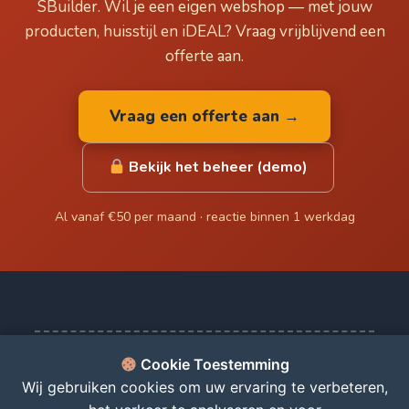
SBuilder. Wil je een eigen webshop — met jouw
producten, huisstijl en iDEAL? Vraag vrijblijvend een
offerte aan.
Vraag een offerte aan →
Bekijk het beheer (demo)
Al vanaf €50 per maand · reactie binnen 1 werkdag
Cookie Toestemming
© 2026 Koopjeskraam - De beste koopjes, direct bij u thuis!
Wij gebruiken cookies om uw ervaring te verbeteren,
Zelf een webshop? Vanaf €50 per maand →