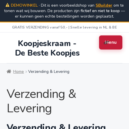
DEMOWINKEL
· Dit is een voorbeeldshop van
SBuilder
om te
tonen wat wij bouwen. De producten zijn
Ga
Ga
fictief en niet te koop
—
er kunnen geen echte bestellingen worden geplaatst.
door
naar
naar
de
GRATIS VERZENDING vanaf 50,- | Snelle levering in NL & BE
navigatie
inhoud
Koopjeskraam -
Menu
De Beste Koopjes
Home
Algemene Voorwaarden
Cart
Home
Verzending & Levering
Checkout
Contact
My account
Verzending &
Privacybeleid
Retourbeleid
Shop
Levering
Verzending & Levering
Verzending & Levering