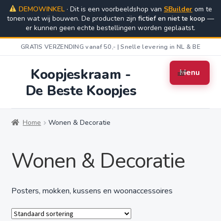
DEMOWINKEL
· Dit is een voorbeeldshop van
SBuilder
om te
tonen wat wij bouwen. De producten zijn
Ga
Ga
fictief en niet te koop
—
er kunnen geen echte bestellingen worden geplaatst.
door
naar
naar
de
GRATIS VERZENDING vanaf 50,- | Snelle levering in NL & BE
navigatie
inhoud
Koopjeskraam -
Menu
De Beste Koopjes
Home
Algemene Voorwaarden
Cart
Home
Wonen & Decoratie
Checkout
Contact
My account
Wonen & Decoratie
Privacybeleid
Retourbeleid
Shop
Posters, mokken, kussens en woonaccessoires
Verzending & Levering