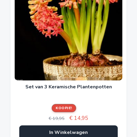
Set van 3 Keramische Plantenpotten
KOOPJE!
Oorspronkelijke
Huidige
€
14,95
€
19,95
prijs
prijs
In Winkelwagen
was:
is: