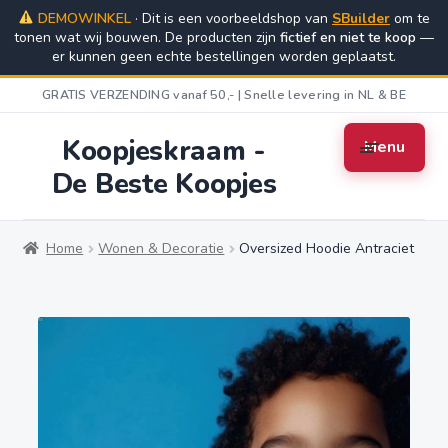
DEMOWINKEL
· Dit is een voorbeeldshop van
SBuilder
om te
tonen wat wij bouwen. De producten zijn
Ga
Ga
fictief en niet te koop
—
er kunnen geen echte bestellingen worden geplaatst.
door
naar
naar
de
GRATIS VERZENDING vanaf 50,- | Snelle levering in NL & BE
navigatie
inhoud
Koopjeskraam -
Menu
De Beste Koopjes
Home
Algemene Voorwaarden
Cart
Home
Wonen & Decoratie
Oversized Hoodie Antraciet
Checkout
Contact
My account
Privacybeleid
Retourbeleid
Shop
Verzending & Levering