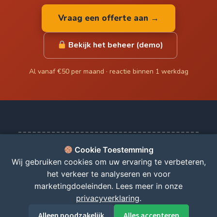
Vraag een offerte aan →
Bekijk het beheer (demo)
Al vanaf €50 per maand · reactie binnen 1 werkdag
Cookie Toestemming
© 2026 Koopjeskraam - De beste koopjes, direct bij u thuis!
Wij gebruiken cookies om uw ervaring te verbeteren,
Zelf een webshop? Vanaf €50 per maand →
het verkeer te analyseren en voor
marketingdoeleinden. Lees meer in onze
0
privacyverklaring
.
items
€
0,00
Alleen noodzakelijk
Alles accepteren
0